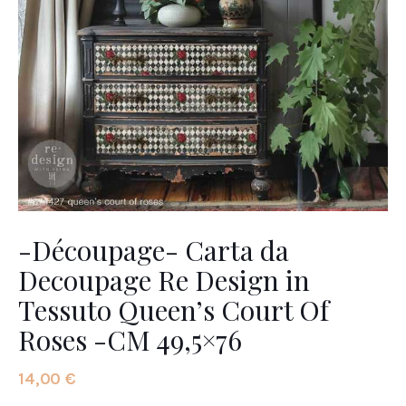
-Découpage- Carta da
Decoupage Re Design in
Tessuto Queen’s Court Of
Roses -CM 49,5×76
14
,
00
€