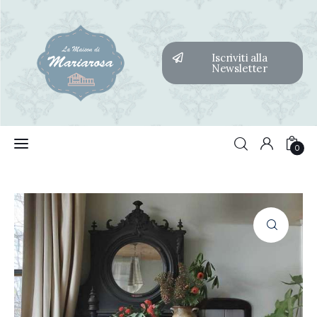
Iscriviti alla
Newsletter
Home
Features
0
Post Styles
0
Shop
Contacts