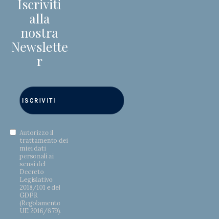
Iscriviti
alla
nostra
Newslette
r
Autorizzo il
trattamento dei
miei dati
personali ai
sensi del
Decreto
Legislativo
2018/101 e del
GDPR
(Regolamento
UE 2016/679).