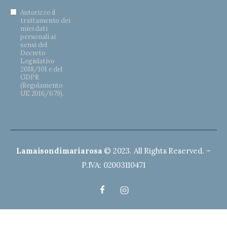
Autorizzo il
trattamento dei
miei dati
personali ai
sensi del
Decreto
Legislativo
2018/101 e del
GDPR
(Regolamento
UE 2016/679).
Lamaisondimariarosa
© 2023. All Rights Reserved. –
P.IVA: 02003110471