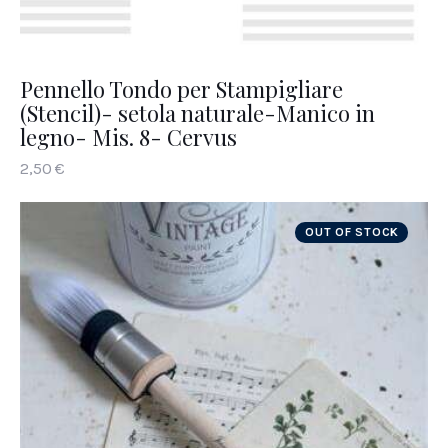
Pennello Tondo per Stampigliare
(Stencil)- setola naturale-Manico in
legno- Mis. 8- Cervus
2
,
50
€
OUT OF STOCK