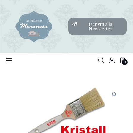
Iscriviti alla
Newsletter
Home
Features
0
Post Styles
0
Shop
Contacts