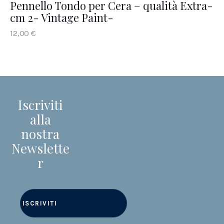
Pennello Tondo per Cera – qualità Extra-
cm 2- Vintage Paint-
12
,
00
€
Iscriviti
alla
nostra
Newslette
r